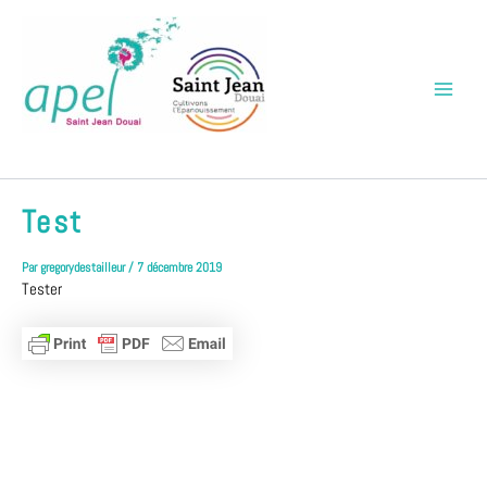
Aller
Main
au
Menu
contenu
APEL Saint Jean Douai
Test
Par
gregorydestailleur
/
7 décembre 2019
Tester