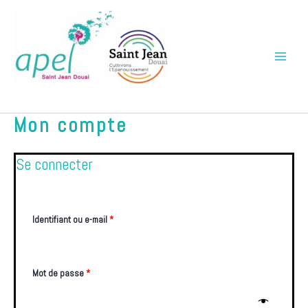
Aller
Main
au
Menu
contenu
APEL Saint Jean Douai
Mon compte
Se connecter
Obligatoire
Obligatoire
Obligatoire
Obligatoire
Identifiant ou e-mail
*
Mot de passe
*