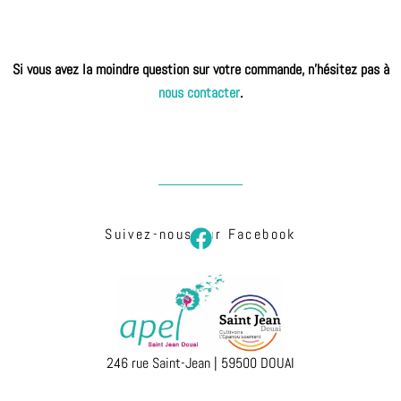
Si vous avez la moindre question sur votre commande, n’hésitez pas à
nous contacter
.
Suivez-nous sur Facebook
F
a
c
e
b
o
246 rue Saint-Jean | 59500 DOUAI
o