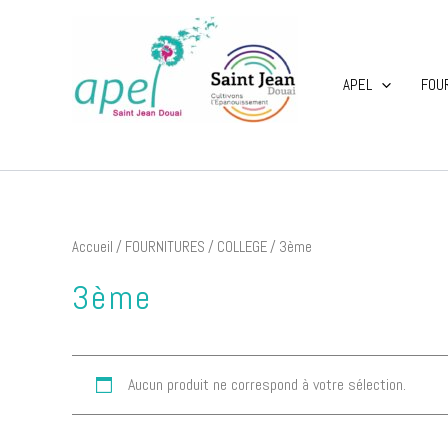
Aller
au
contenu
APEL
FOU
APEL Saint Jean Douai
Accueil
/
FOURNITURES
/
COLLEGE
/ 3ème
3ème
Aucun produit ne correspond à votre sélection.