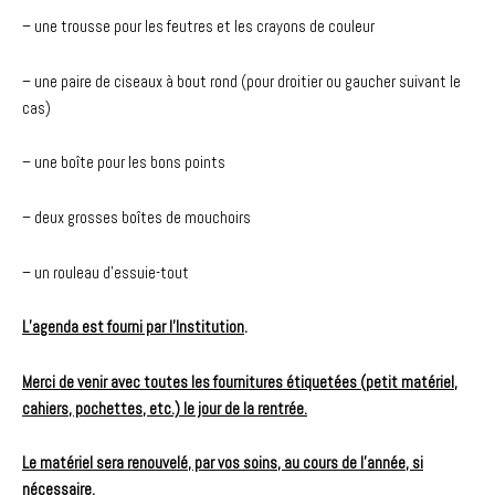
– une trousse pour les feutres et les crayons de couleur
– une paire de ciseaux à bout rond (pour droitier ou gaucher suivant le
cas)
– une boîte pour les bons points
– deux grosses boîtes de mouchoirs
– un rouleau d’essuie-tout
L’agenda est fourni par l’Institution
.
Merci de venir avec toutes les fournitures étiquetées (petit matériel,
cahiers, pochettes, etc.) le jour de la rentrée.
Le matériel sera renouvelé, par vos soins, au cours de l’année, si
nécessaire.