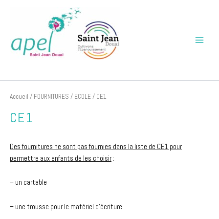
Aller
Main
au
Menu
contenu
APEL Saint Jean Douai
Accueil
/
FOURNITURES
/
ECOLE
/ CE1
CE1
Des fournitures ne sont pas fournies dans la liste de CE1 pour
permettre aux enfants de les choisir
:
– un cartable
– une trousse pour le matériel d’écriture